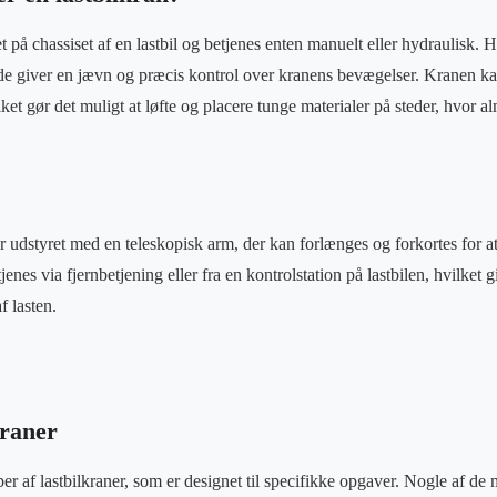
t på chassiset af en lastbil og betjenes enten manuelt eller hydraulisk. 
de giver en jævn og præcis kontrol over kranens bevægelser. Kranen kan
lket gør det muligt at løfte og placere tunge materialer på steder, hvor al
r udstyret med en teleskopisk arm, der kan forlænges og forkortes for at
enes via fjernbetjening eller fra en kontrolstation på lastbilen, hvilket
f lasten.
kraner
per af lastbilkraner, som er designet til specifikke opgaver. Nogle af de