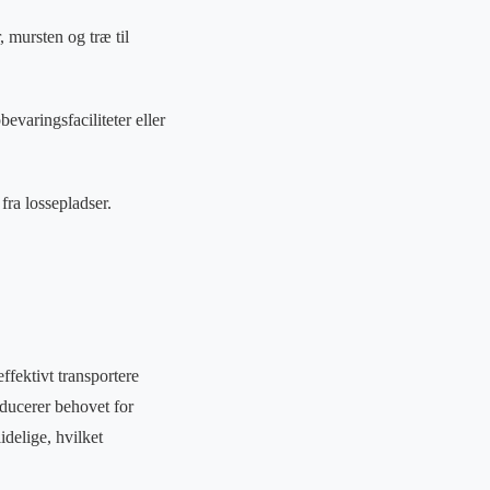
 mursten og træ til
bevaringsfaciliteter eller
 fra lossepladser.
effektivt transportere
educerer behovet for
idelige, hvilket