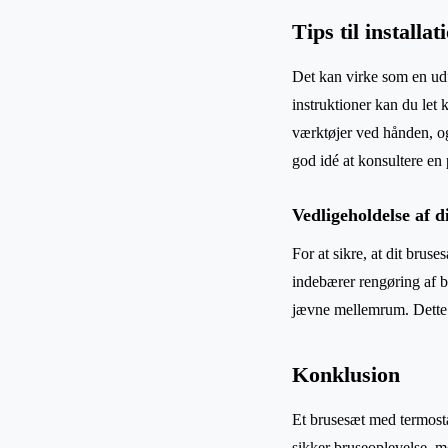
Tips til install
Det kan virke som en udf
instruktioner kan du let 
værktøjer ved hånden, og
god idé at konsultere en 
Vedligeholdelse af d
For at sikre, at dit brus
indebærer rengøring af 
jævne mellemrum. Dette h
Konklusion
Et brusesæt med termosta
sikker bruseoplevelse, me