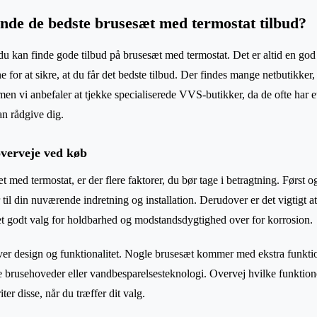
nde de bedste brusesæt med termostat tilbud?
 du kan finde gode tilbud på brusesæt med termostat. Det er altid en god 
 for at sikre, at du får det bedste tilbud. Der findes mange netbutikker
 men vi anbefaler at tjekke specialiserede VVS-butikker, da de ofte har 
an rådgive dig.
overveje ved køb
 med termostat, er der flere faktorer, du bør tage i betragtning. Først 
r til din nuværende indretning og installation. Derudover er det vigtigt a
l et godt valg for holdbarhed og modstandsdygtighed over for korrosion.
er design og funktionalitet. Nogle brusesæt kommer med ekstra funkti
e brusehoveder eller vandbesparelsesteknologi. Overvej hvilke funktioner
ter disse, når du træffer dit valg.