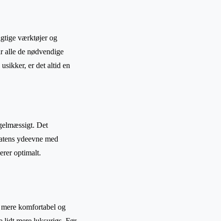
igtige værktøjer og
har alle de nødvendige
sikker, er det altid en
egelmæssigt. Det
statens ydeevne med
erer optimalt.
n mere komfortabel og
 lidt mere luksuriøs. Før