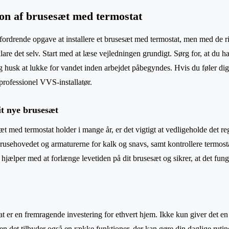
ation af brusesæt med termostat
ordrende opgave at installere et brusesæt med termostat, men med de r
klare det selv. Start med at læse vejledningen grundigt. Sørg for, at du 
 husk at lukke for vandet inden arbejdet påbegyndes. Hvis du føler dig u
professionel VVS-installatør.
it nye brusesæt
esæt med termostat holder i mange år, er det vigtigt at vedligeholde det r
brusehovedet og armaturerne for kalk og snavs, samt kontrollere termo
jælper med at forlænge levetiden på dit brusesæt og sikrer, at det fung
t er en fremragende investering for ethvert hjem. Ikke kun giver det e
n det tilbyder også en række funktioner, der kan gøre din daglige rutine